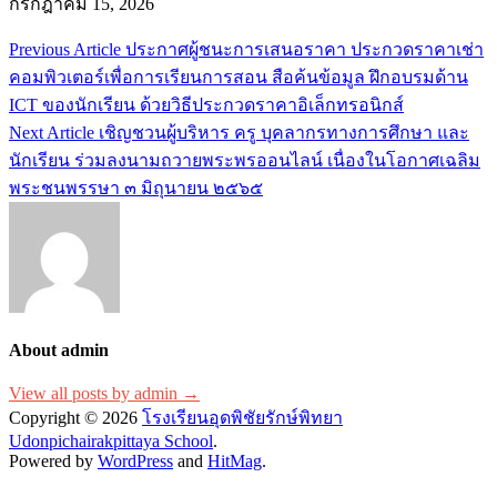
กรกฎาคม 15, 2026
Previous Article
ประกาศผู้ชนะการเสนอราคา ประกวดราคาเช่า
แนะแนว
คอมพิวเตอร์เพื่อการเรียนการสอน สือค้นข้อมูล ฝึกอบรมด้าน
เรื่อง
ICT ของนักเรียน ด้วยวิธีประกวดราคาอิเล็กทรอนิกส์
Next Article
เชิญชวนผู้บริหาร ครู บุคลากรทางการศึกษา และ
นักเรียน ร่วมลงนามถวายพระพรออนไลน์ เนื่องในโอกาศเฉลิม
พระชนพรรษา ๓ มิถุนายน ๒๕๖๕
About admin
View all posts by admin →
Copyright © 2026
โรงเรียนอุดพิชัยรักษ์พิทยา
Udonpichairakpittaya School
.
Powered by
WordPress
and
HitMag
.