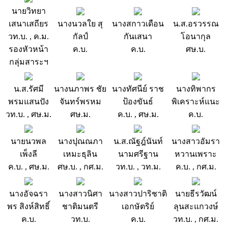
นายวิทยา
เสนาเสถียร
นางนวลใย สุ
นางสกาวเดือน
น.ส.อรวรรณ
วท.บ. , ค.ม.
กัลป์
กันเสนา
โอนากุล
รองหัวหน้า
ค.บ.
ค.บ.
ศษ.บ.
กลุ่มสาระฯ
น.ส.รัศมี
นางนภาพร ชัย
นางทัศนีย์ ราช
นางทิพากร
พรมแสนปัง
จันทร์พรหม
ป้องขันธ์
พิเคราะห์แนะ
วท.บ. , ศษ.ม.
ศษ.ม.
ค.บ. , ศษ.ม.
ค.บ.
นายนวพล
นางปุณณภา
น.ส.ณัฐฎ์นันท์
นางสาวอัมรา
เพ็งลี
เหมะธุลิน
นามศรีฐาน
หวานเพราะ
ค.บ. , ศษ.ม.
ศษ.บ. , กศ.ม.
วท.บ. , วท.ม.
ค.บ. , กศ.ม.
นางอัจฉรา
นางสาวนิศา
นางสาวปาริชาติ
นายธีรวัฒน์
พร สิงห์สิทธิ์
ชาติมนตรี
เอกษัตริย์
ลุนสะแกวงษ์
ค.บ.
วท.บ.
ค.บ.
วท.บ. , กศ.ม.