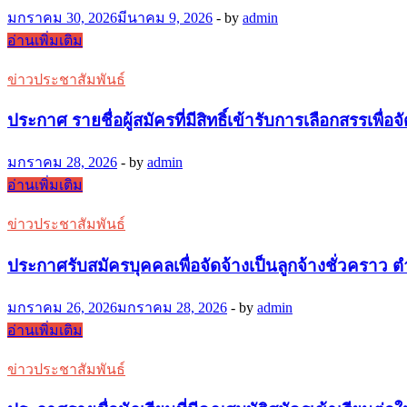
สู่
มกราคม 30, 2026
มีนาคม 9, 2026
-
by
admin
เหย้า
“ชวน
อ่านเพิ่มเติม
43
เดิน
ปี
ข่าวประชาสัมพันธ์
วิ่ง
อุดร
การ
พิชัย
ประกาศ รายชื่อผู้สมัครที่มีสิทธิ์เข้ารับการเลือกสรรเพ
กุศล
รักษ์
กับ
พิทยา”
มกราคม 28, 2026
-
by
admin
โรงเรียน
วัน
ประกาศ
อ่านเพิ่มเติม
อุดร
ที่
ราย
พิชัย
ข่าวประชาสัมพันธ์
7
ชื่อ
รักษ์
มีนาคม
ผู้
ประกาศรับสมัครบุคคลเพื่อจัดจ้างเป็นลูกจ้างชั่วคราว
2569
พิทยา”
สมัคร
ที่
มกราคม 26, 2026
มกราคม 28, 2026
-
by
admin
มี
ประกาศ
อ่านเพิ่มเติม
สิทธิ์
รับ
เข้า
ข่าวประชาสัมพันธ์
สมัคร
รับ
บุคคล