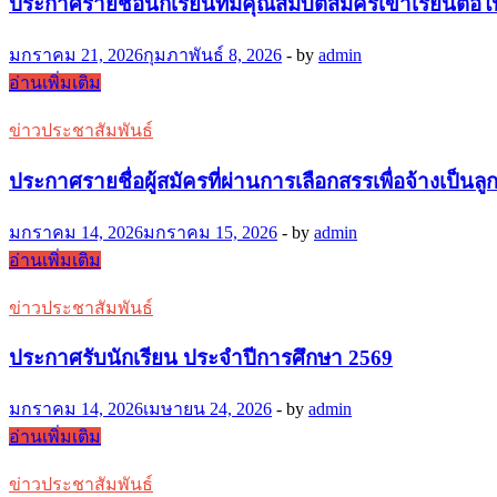
ประกาศรายชื่อนักเรียนที่มีคุณสมบัติสมัครเข้าเรียนต่อใน
การ
เพื่อ
เลือกสรร
จัด
มกราคม 21, 2026
กุมภาพันธ์ 8, 2026
-
by
admin
เพื่อ
จ้าง
ประกาศ
อ่านเพิ่มเติม
จัด
เป็น
ราย
จ้าง
ลูกจ้าง
ข่าวประชาสัมพันธ์
ชื่อ
เป็น
ชั่วคราว
นักเรียน
ถูก
ประกาศรายชื่อผู้สมัครที่ผ่านการเลือกสรรเพื่อจ้างเป
ตำแหน่ง
ที่
จ้าง
พนักงาน
มี
ชั่ว
มกราคม 14, 2026
มกราคม 15, 2026
-
by
admin
บริการ
คุณสมบัติ
ควาว
ประกาศ
อ่านเพิ่มเติม
(นักการ
สมัคร
ตำแหน่ง
ราย
ภารโรง)
เข้า
ข่าวประชาสัมพันธ์
พนักงาน
ชื่อ
เรียน
บริการ
ผู้
ประกาศรับนักเรียน ประจำปีการศึกษา 2569
ต่อ
(นักการ
สมัคร
ใน
ภารโรง)
ที่
มกราคม 14, 2026
เมษายน 24, 2026
-
by
admin
ระดับ
ผ่าน
ประกาศ
อ่านเพิ่มเติม
ชั้น
การ
รับ
มัธยมศึกษา
เลือกสรร
ข่าวประชาสัมพันธ์
นักเรียน