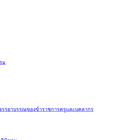
รรม
าด้วยจรรยาบรรณของข้าราชการครูและบุคลากร