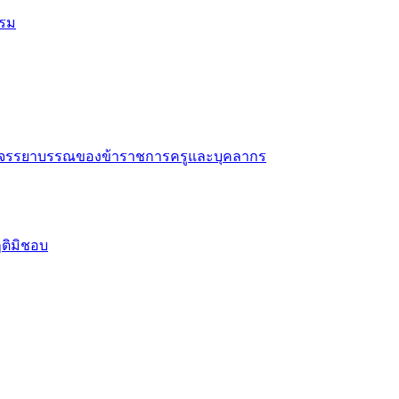
รรม
าด้วยจรรยาบรรณของข้าราชการครูและบุคลากร
ฤติมิชอบ